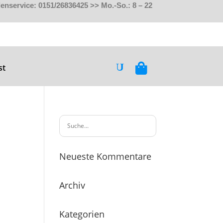
nservice: 0151/26836425 >> Mo.-So.: 8 – 22
st
Neueste Kommentare
Archiv
Kategorien