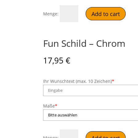
Fun
Add to cart
Schild
-
Carbon
quantity
Fun Schild – Chrom
17,95
€
Ihr Wunschtext (max. 10 Zeichen)
*
Maße
*
Fun
Add to cart