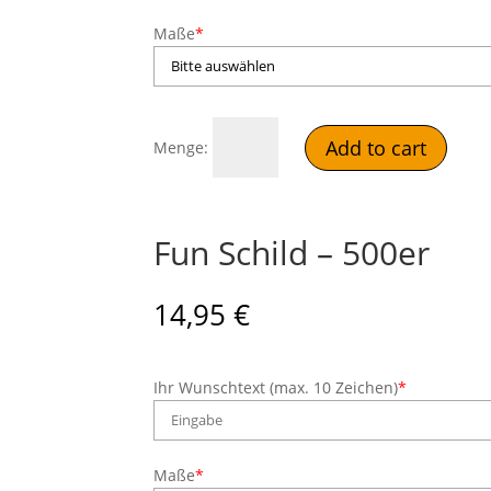
Maße
*
Fun
Add to cart
Schild
-
200er
quantity
Fun Schild – 500er
14,95
€
Ihr Wunschtext (max. 10 Zeichen)
*
Maße
*