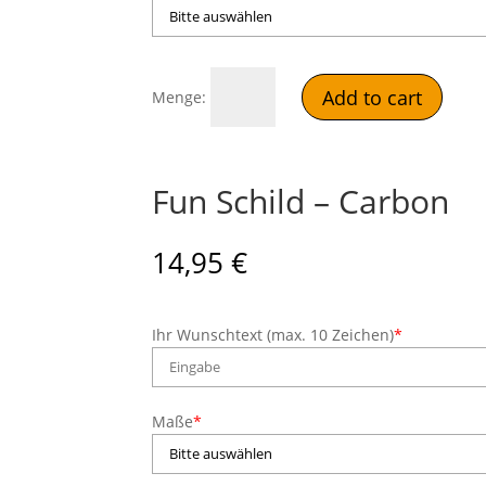
Fun
Add to cart
Schild
-
500er
quantity
Fun Schild – Carbon
14,95
€
Ihr Wunschtext (max. 10 Zeichen)
*
Maße
*