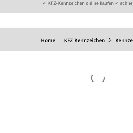
✓
KFZ-Kennzeichen online kaufen
✓
schnel
Home
KFZ-Kennzeichen
Kennze