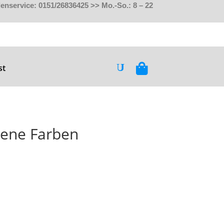
nservice: 0151/26836425 >> Mo.-So.: 8 – 22
st
dene Farben