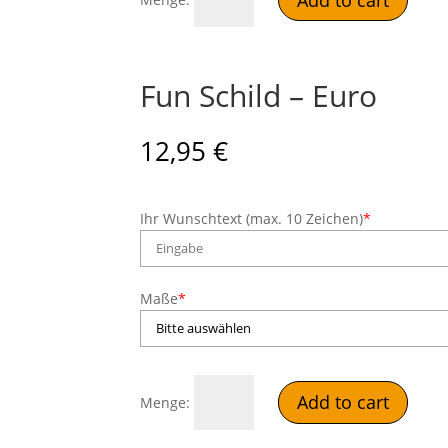
Schild
-
Chrom
quantity
Fun Schild – Euro
12,95
€
Ihr Wunschtext (max. 10 Zeichen)
*
Maße
*
Fun
Add to cart
Schild
-